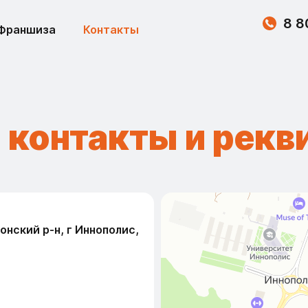
8 8
Франшиза
Контакты
и
контакты и рекв
нский р-н, г Иннополис,