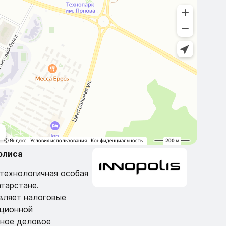
олиса
технологичная особая
атарстане.
вляет налоговые
ационной
дное деловое