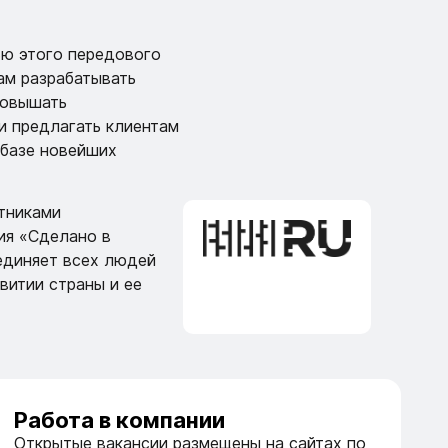
ью этого передового
нам разрабатывать
повышать
и предлагать клиентам
 базе новейших
тниками
ия «Сделано в
единяет всех людей
витии страны и ее
Работа в компании
Открытые вакансии размещены на сайтах по