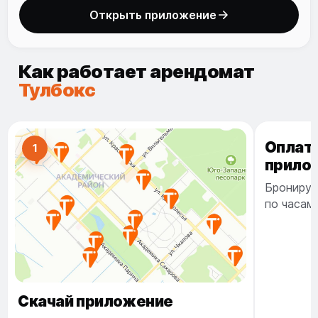
Открыть приложение
Как работает арендомат
Тулбокс
Оплати
1
2
прило
Перф
Бронируй
аренда 
по часам
Аренда
Залог
Опл
Скачай приложение