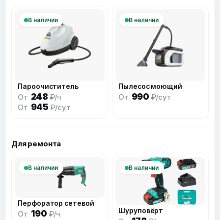
В наличии
В наличии
Пароочиститель
Пылесос моющий
248
990
От
₽/ч
От
₽/сут
945
От
₽/сут
Для ремонта
В наличии
В наличии
Перфоратор сетевой
Шуруповёрт
190
От
₽/ч