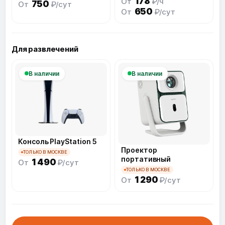
178
От
₽/ч
750
От
₽/сут
650
От
₽/сут
Для развлечений
В наличии
В наличии
Консоль PlayStation 5
Проектор
ТОЛЬКО В МОСКВЕ
портативный
1 490
От
₽/сут
ТОЛЬКО В МОСКВЕ
1 290
От
₽/сут