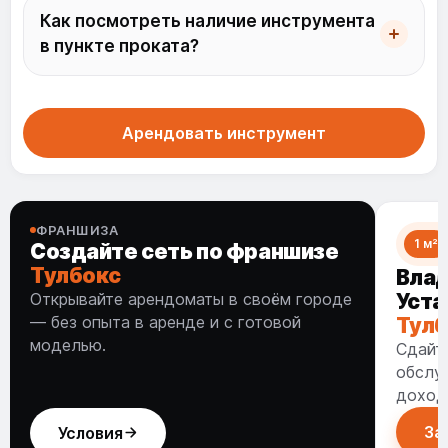
Как посмотреть наличие инструмента
в пункте проката?
Арендовать инструмент
ФРАНШИЗА
1 м²
Создайте сеть по франшизе
Тулбокс
Вла
Открывайте арендоматы в своём городе
Уста
— без опыта в аренде и с готовой
Тулб
моделью.
Сдайте
обслу
доход
За
Условия