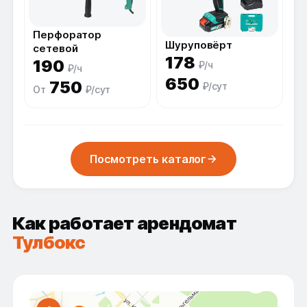
Перфоратор
Шуруповёрт
сетевой
178
190
₽/ч
₽/ч
650
750
₽/сут
От
₽/сут
Посмотреть каталог
Как работает арендомат
Тулбокс