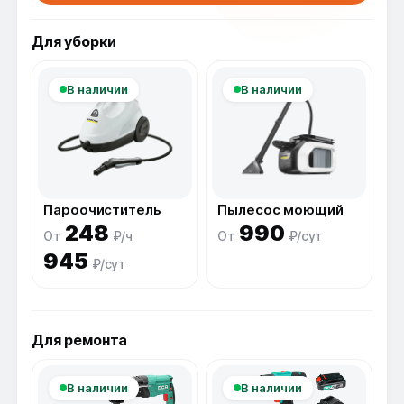
Для уборки
В наличии
В наличии
Пароочиститель
Пылесос моющий
248
990
От
₽/ч
От
₽/сут
945
₽/сут
Для ремонта
В наличии
В наличии