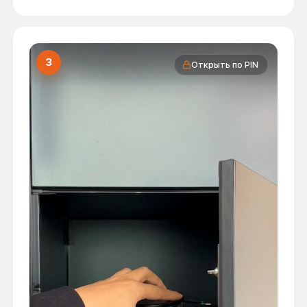
Аренда за час
190 ₽
Залог
0 ₽
Оплатить аренду
3
Открыть по PIN