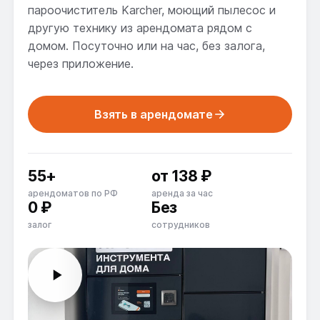
пароочиститель Karcher, моющий пылесос и
другую технику из арендомата рядом с
домом. Посуточно или на час, без залога,
через приложение.
Взять в арендомате
55+
от 138 ₽
арендоматов по РФ
аренда за час
0 ₽
Без
Как работает арендомат?
залог
сотрудников